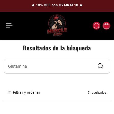
c
🔥 10% OFF con GYMRAT10 🔥
o
n
t
e
n
i
d
o
Resultados de la búsqueda
Filtrar y ordenar
7 resultados