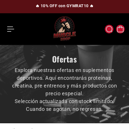
c
🔥 10% OFF con GYMRAT10 🔥
o
n
t
e
n
i
d
o
Ofertas
Explora nuestras ofertas en suplementos
deportivos. Aquí encontrarás proteínas,
creatina, pre entrenos y más productos con
precio especial.
Selección actualizada con stock limitado.
Cuando se agotan, no regresan.