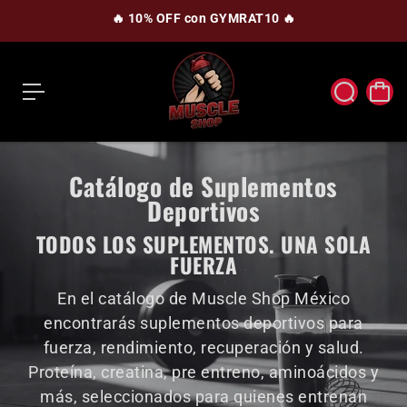
c
🔥 10% OFF con GYMRAT10 🔥
o
n
t
e
n
i
d
o
Catálogo de Suplementos
Deportivos
TODOS LOS SUPLEMENTOS. UNA SOLA
FUERZA
En el catálogo de Muscle Shop México
encontrarás suplementos deportivos para
fuerza, rendimiento, recuperación y salud.
Proteína, creatina, pre entreno, aminoácidos y
más, seleccionados para quienes entrenan