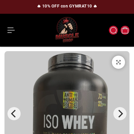
c
🔥 10% OFF con GYMRAT10 🔥
o
n
t
e
n
i
d
o