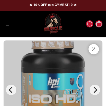
c
🔥 10% OFF con GYMRAT10 🔥
o
n
t
e
n
i
d
o