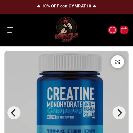
c
🔥 10% OFF con GYMRAT10 🔥
o
n
t
e
n
i
d
o