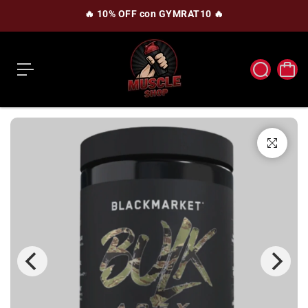
c
🔥 10% OFF con GYMRAT10 🔥
o
n
t
e
n
i
d
o