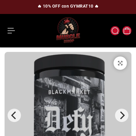
c
🔥 10% OFF con GYMRAT10 🔥
o
n
t
e
n
i
d
o