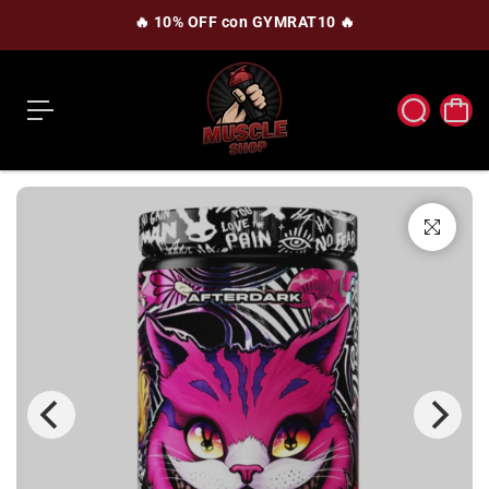
c
🔥 10% OFF con GYMRAT10 🔥
o
n
t
e
n
i
d
o