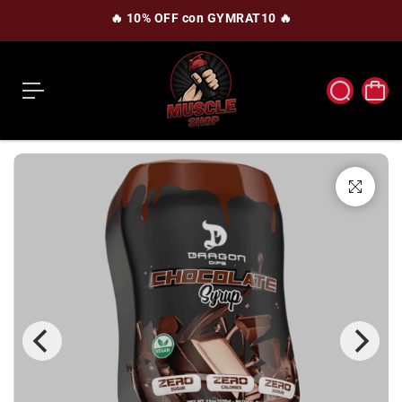
c
🔥 10% OFF con GYMRAT10 🔥
o
n
t
e
n
i
d
o