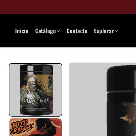
o
n
t
e
Inicio
Catálogo
Contacto
Explorar
n
d
o