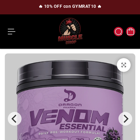
c
🔥 10% OFF con GYMRAT10 🔥
o
n
t
e
n
i
d
o